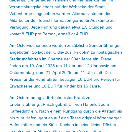
dabei ist. Die genauen Themen und Termine können im
Veranstaltungskalender auf der Webseite der Stadt
Wittenberge eingesehen werden. Alternativ stehen die
Mitarbeiter der Touristinformation gerne für Auskünfte zur
Verfügung. Jede Führung dauert etwa 1,5 Stunden und
kostet 8 EUR pro Person, ermäßigt 4 EUR.
Am Osterwochenende werden zusätzliche Sonderführungen
angeboten. So lädt der Oldie-Bus „Fridolin“ zu nostalgischen
Stadtrundfahrten im Charme der 60er Jahre ein. Diese
finden am 19. April 2025 um 11 Uhr und 12 Uhr sowie am
Ostermontag, dem 21. April 2025, um 11 Uhr statt. Die
Preise für die Rundfahrten betragen 18 EUR pro Person für
Erwachsene und 10 EUR für Kinder bis 16 Jahre.
Am Ostermontag lädt Röstmeister Frank zur
Erlebnisführung, „Frisch gebrüht… von Hafenluft zum
Kaffeeduft“ ein. Nach einem Rundgang durch die Altstadt bis
hin zum Hafen, geht es auf eine Tasse original Wittenberger
Hafenkaffee und ein Stück Kuchen in seine kleine Rösterei.
In entspannter Atmosphäre plaudern Sie mit dem